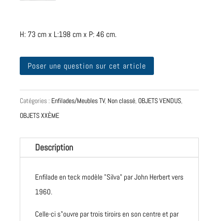
H: 73 cm x L:198 cm x P: 46 cm.
Poser une question sur cet article
Catégories :
Enfilades/Meubles TV
,
Non classé
,
OBJETS VENDUS
,
OBJETS XXÈME
Description
Enfilade en teck modèle "Silva" par John Herbert vers
1960.
Celle-ci s"ouvre par trois tiroirs en son centre et par